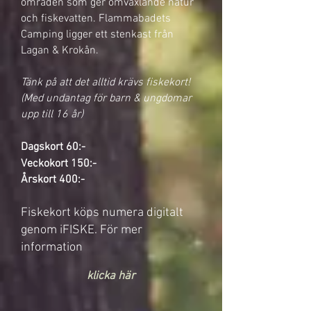
områden som ger omväxlande natur
och fiskevatten. Flammabadets
Camping ligger ett stenkast från
Lagan & Krokån.
Tänk på att det alltid krävs fiskekort!
(Med undantag för barn & ungdomar
upp till 16 år)
Dagskort 60:-
Veckokort 150:-
Årskort 400:-
Fiskekort köps numera digitalt
genom iFISKE. För mer
information
klicka här