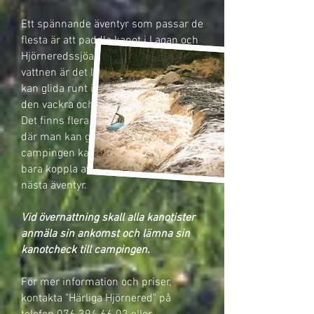
Ett spännande äventyr som passar de
flesta är att paddla kanot i Lagan och
Hjörneredssjöarna. I de relativt lugna
vattnen är det lättpaddlat och man
kan glida runt i stilla vatten för att se
den vackra och varierande naturen.
Det finns flera öar och små stränder
där man kan göra strandhugg. Vid
campingen kan du slå läger, grilla och
bara koppla av innan det är dags för
nästa äventyr. ​
Vid övernattning skall alla kanotister
anmäla sin ankomst och lämna sin
kanotcheck till campingen.
För mer information och priser,
kontakta "Härliga Hjörnered" på