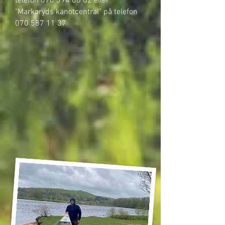
telefon
076 394 66 02
eller
"Markaryds kanotcentral" på telefon
070 587 11 37