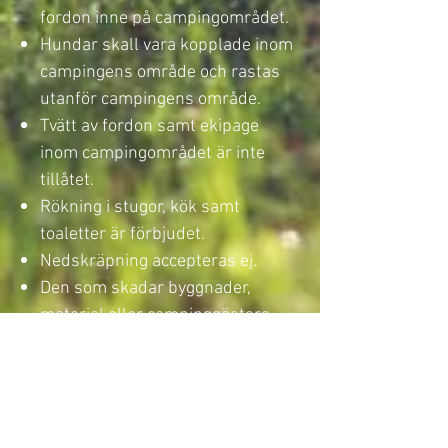
fordon inne på campingområdet.
Hundar skall vara kopplade inom
campingens område och rastas
utanför campingens område.
Tvätt av fordon samt ekipage
inom campingområdet är inte
tillåtet.
Rökning i stugor, kök samt
toaletter är förbjudet.
Nedskräpning accepteras ej.
Den som skadar byggnader,
material eller campinggästers
ägodelar kan göras
ersättningsskyldig.
Lämna gemensamma utrymmen
(toaletter/dusch, kök) i samma