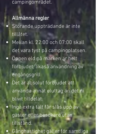
campingområdet.
Allmänna regler
Störande uppträdande är inte
tillåtet.
Mellan kl. 22:00 och 07:00 skall
det vara tyst på campingplatsen.
Öppen eld på marken är helt
förbjudet, likaså användning av
engångsgrill
Det är absolut förbjudet att
använda annat eluttag än det ni
blivit tilldelat.
Inga extra tält får slås upp av
gäster eller besökare utan
tillstånd.
Gånghastighet gäller för samtliga