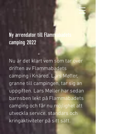
Ny arrendator till Flammabadets
camping 2022
Nu är det klart vem som tar över
driften av Flammabadets
camping i Knäred. Lars Møller,
granne till campingen, tar sig an
uppgiften. Lars Møller har sedan
barnsben lekt på Flammabadets
camping och får nu möjlighet att
utveckla service, standars och
kringaktiviteter på sitt sätt.